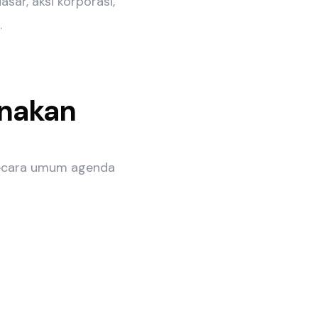
sar, aksi korporasi,
.
nakan
secara umum agenda