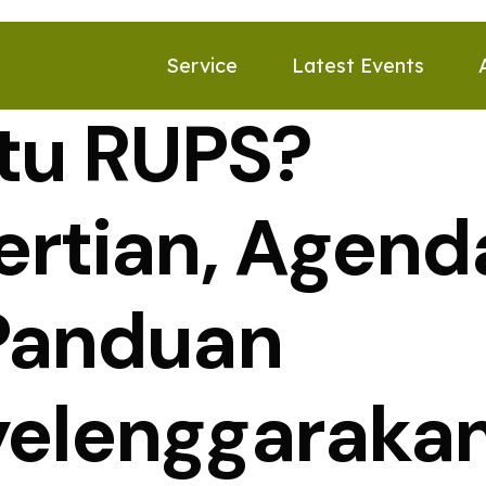
Service
Latest Events
Itu RUPS?
rtian, Agend
Panduan
elenggaraka