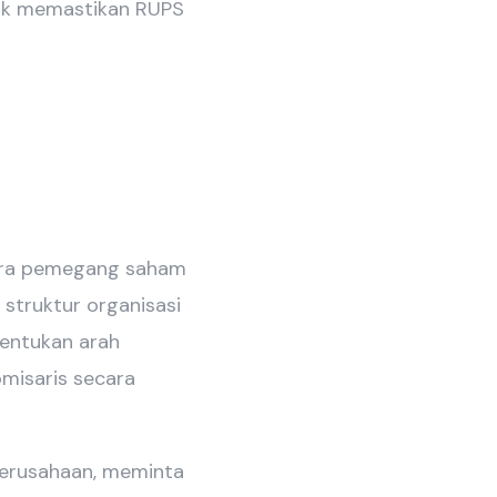
tuk memastikan RUPS
ara pemegang saham
struktur organisasi
nentukan arah
omisaris secara
perusahaan, meminta