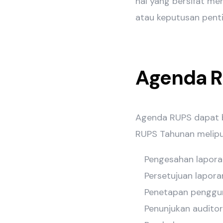
hal yang bersifat me
atau keputusan pent
Agenda R
Agenda RUPS dapat 
RUPS Tahunan melipu
Pengesahan lapora
Persetujuan lapora
Penetapan pengguna
Penunjukan audito