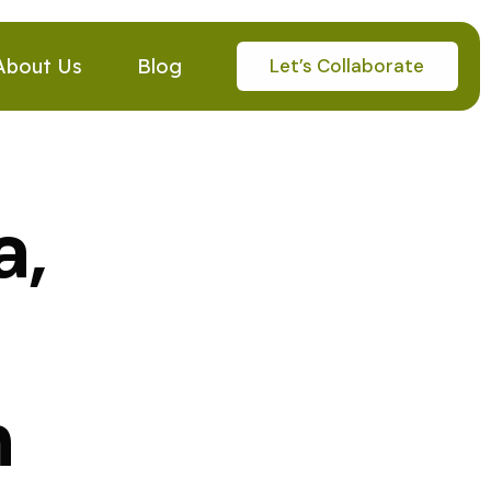
Let’s Collaborate
About Us
Blog
a,
n