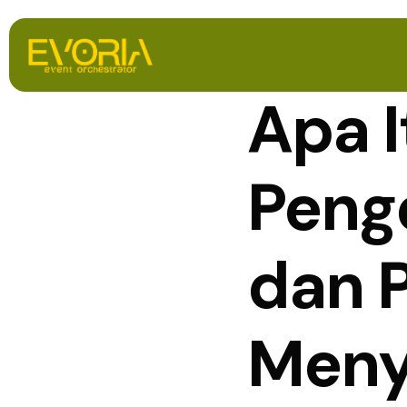
Apa 
Penge
dan 
Meny