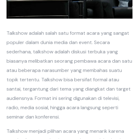
Talkshow adalah salah satu format acara yang sangat
populer dalam dunia media dan event. Secara
sederhana, talkshow adalah diskusi terbuka yang
biasanya melibatkan seorang pembawa acara dan satu
atau beberapa narasumber yang membahas suatu
topik tertentu. Talkshow bisa bersifat formal atau
santai, tergantung dari tema yang diangkat dan target
audiensnya. Format ini sering digunakan di televisi,
radio, media sosial, hingga acara langsung seperti
seminar dan konferensi.
Talkshow menjadi pilihan acara yang menarik karena