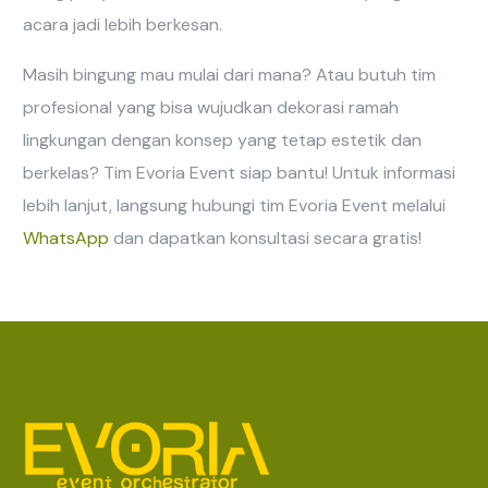
acara jadi lebih berkesan.
Masih bingung mau mulai dari mana? Atau butuh tim
profesional yang bisa wujudkan dekorasi ramah
lingkungan dengan konsep yang tetap estetik dan
berkelas? Tim Evoria Event siap bantu! Untuk informasi
lebih lanjut, langsung hubungi tim Evoria Event melalui
WhatsApp
dan dapatkan konsultasi secara gratis!