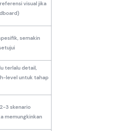
eferensi visual jika
dboard)
pesifik, semakin
etujui
u terlalu detail,
h-level untuk tahap
2-3 skenario
ika memungkinkan