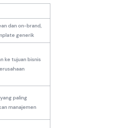
ean dan on-brand,
mplate generik
 ke tujuan bisnis
perusahaan
 yang paling
ikan manajemen