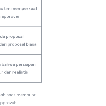
tas tim memperkuat
n approver
da proposal
dari proposal biasa
n bahwa persiapan
r dan realistis
lemah saat membuat
pproval: