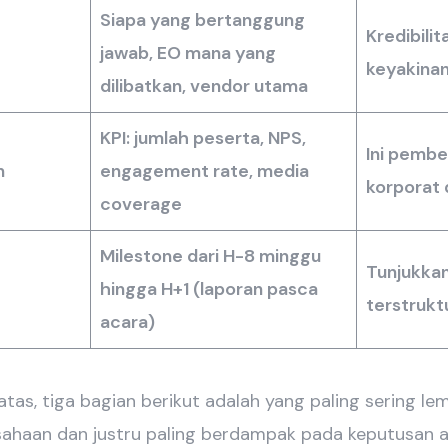
Siapa yang bertanggung
Kredibili
jawab, EO mana yang
keyakina
dilibatkan, vendor utama
KPI: jumlah peserta, NPS,
Ini pembe
n
engagement rate, media
korporat 
coverage
Milestone dari H-8 minggu
Tunjukka
hingga H+1 (laporan pasca
terstruktu
acara)
atas, tiga bagian berikut adalah yang paling sering 
sahaan dan justru paling berdampak pada keputusan a