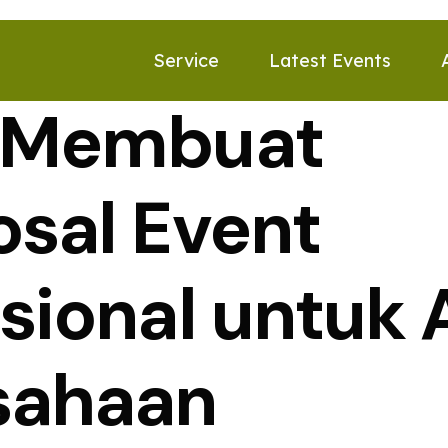
Service
Latest Events
 Membuat
osal Event
sional untuk 
sahaan