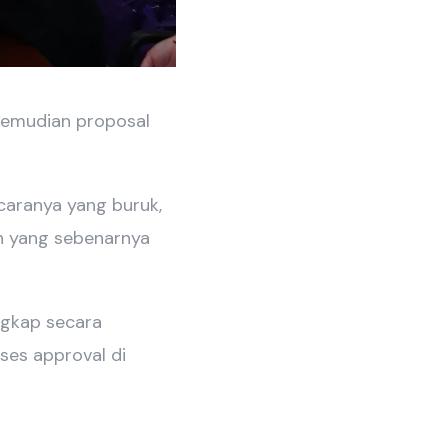
 kemudian proposal
acaranya yang buruk,
n yang sebenarnya
ngkap secara
oses approval di