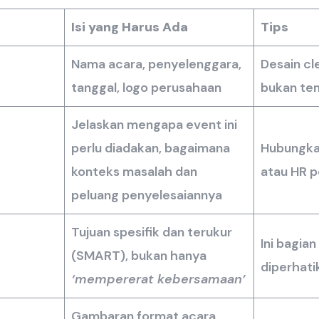
Isi yang Harus Ada
Tips
Nama acara, penyelenggara,
Desain cl
tanggal, logo perusahaan
bukan te
Jelaskan mengapa event ini
perlu diadakan, bagaimana
Hubungkan
konteks masalah dan
atau HR 
peluang penyelesaiannya
Tujuan spesifik dan terukur
Ini bagian
(SMART), bukan hanya
diperhat
‘mempererat kebersamaan’
Gambaran format acara,