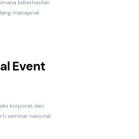
aimana keberhasilan
dang manajerial.
al Event
eks korporat dari
rti seminar nasional