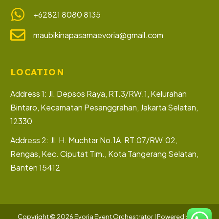
+62821 8080 8135
maubikinapasamaevoria@gmail.com
LOCATION
Address 1: Jl. Depsos Raya, RT.3/RW.1, Kelurahan
Bintaro, Kecamatan Pesanggrahan, Jakarta Selatan,
12330
Address 2: Jl. H. Muchtar No.1A, RT.07/RW.02,
Rengas, Kec. Ciputat Tim., Kota Tangerang Selatan,
Banten 15412
Let’s Collaborate
Copyright © 2026 Evoria Event Orchestrator | Powered by PT