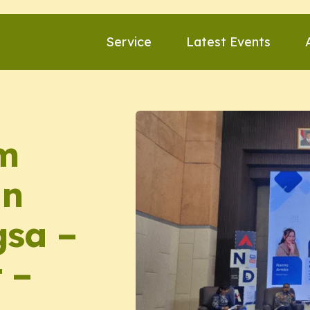
Service
Latest Events
am
an
gsa –
 –