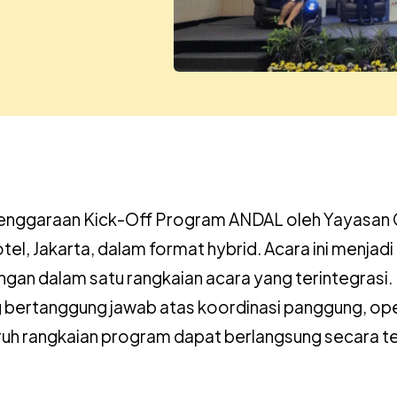
enggaraan Kick-Off Program ANDAL oleh Yayasan 
el, Jakarta, dalam format hybrid. Acara ini menja
n dalam satu rangkaian acara yang terintegrasi.
g bertanggung jawab atas koordinasi panggung, oper
ruh rangkaian program dapat berlangsung secara ter