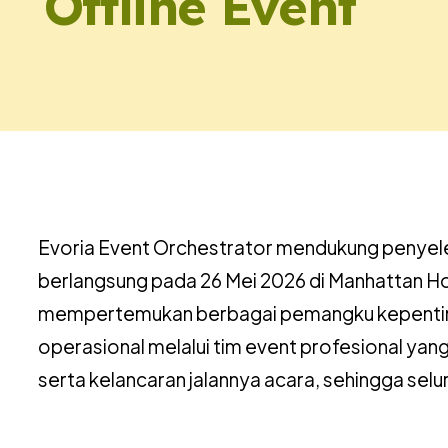
Offline Event
Evoria Event Orchestrator mendukung penyel
berlangsung pada 26 Mei 2026 di Manhattan Hot
mempertemukan berbagai pemangku kepentinga
operasional melalui tim event profesional yan
serta kelancaran jalannya acara, sehingga selu