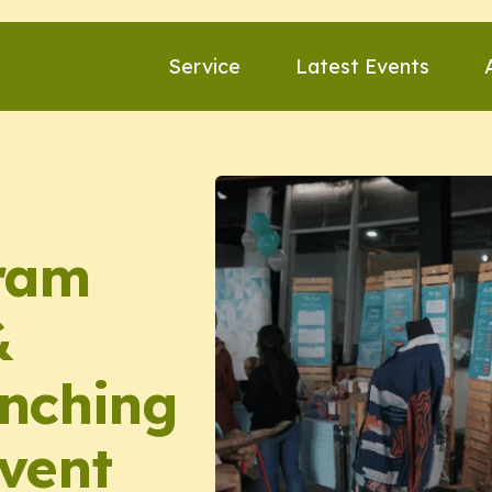
Service
Latest Events
ram
&
unching
Event