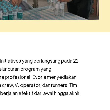
itiatives yang berlangsung pada 22
peluncuran program yang
ra profesional. Evoria menyediakan
 crew, VJ operator, dan runners. Tim
jalan efektif dari awal hingga akhir.