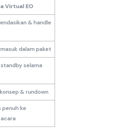
a Virtual EO
endasikan & handle
rmasuk dalam paket
 standby selama
 konsep & rundown
s penuh ke
 acara