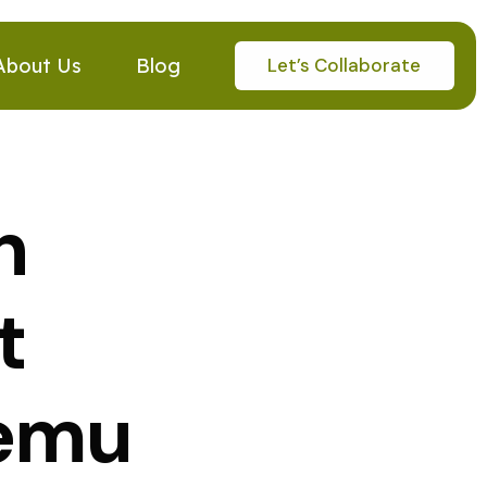
Let’s Collaborate
About Us
Blog
n
t
nemu