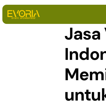
Jasa 
Indo
Memi
untu