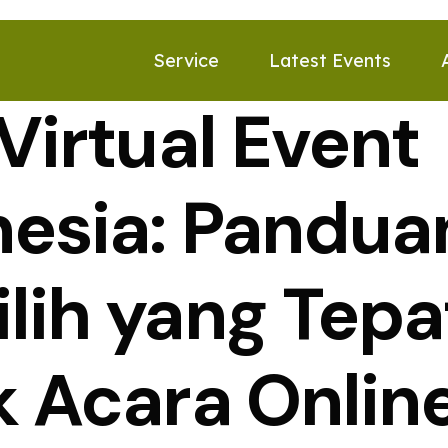
Service
Latest Events
Virtual Event
nesia: Pandua
lih yang Tepa
k Acara Onli