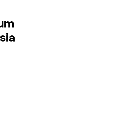
lum
sia