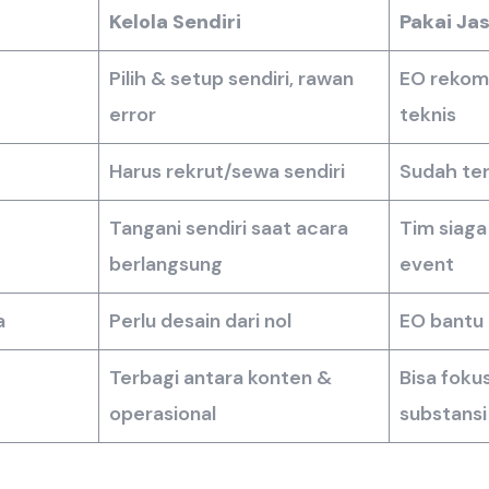
Kelola Sendiri
Pakai Jas
Pilih & setup sendiri, rawan
EO rekom
error
teknis
Harus rekrut/sewa sendiri
Sudah te
Tangani sendiri saat acara
Tim siaga
berlangsung
event
a
Perlu desain dari nol
EO bantu
Terbagi antara konten &
Bisa foku
operasional
substansi