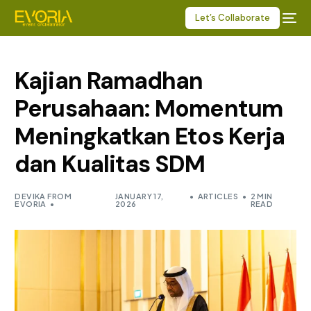
Let’s Collaborate
Kajian Ramadhan
Perusahaan: Momentum
Meningkatkan Etos Kerja
dan Kualitas SDM
DEVIKA FROM
JANUARY 17,
ARTICLES
2 MIN
EVORIA
2026
READ