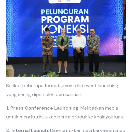
Berikut beberapa format umum dari event launching
yang sering dipilih oleh perusahaan:
1. Press Conference Launching
: Melibatkan media
untuk mendistribusikan berita produk ke khalayak luas.
2. Internal Launch
: Diperuntukkan bagi karyawan atau