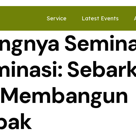
Service
Latest Events
ingnya Semin
minasi: Sebar
, Membangun
pak