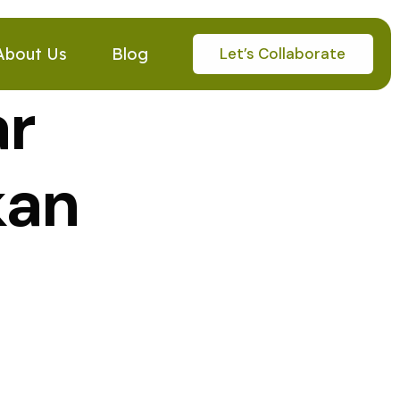
Let’s Collaborate
About Us
Blog
ar
kan