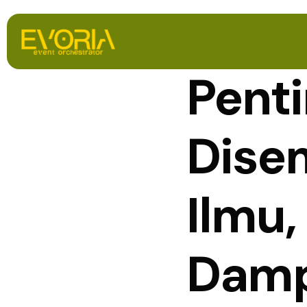
Pent
Dise
Ilmu
Dam