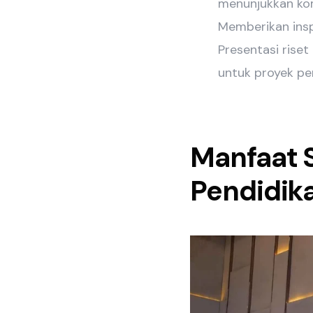
menunjukkan kom
Memberikan inspi
Presentasi riset
untuk proyek pen
Manfaat S
Pendidika