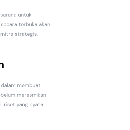
 sarana untuk
n secara terbuka akan
itra strategis.
n
an dalam membuat
sebelum meresmikan
l riset yang nyata