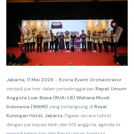
Jakarta, 11 Mei 2026
–
Evoria Event Orchestrator
menjadi partner dalam penyelenggaraan
Rapat Umum
Anggota Luar Biasa (RUA-LB) Wahana Musik
Indonesia (WAMI)
yang berlangsung di
Royal
Kuningan Hotel, Jakarta
. Digelar secara hybrid
dengan partisipasi lebih dari 615 anggota, agenda ini
menjadi kelanjutan dari Rapat Umum Anggota