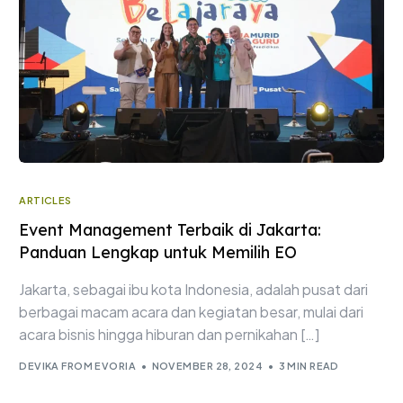
ARTICLES
Event Management Terbaik di Jakarta:
Panduan Lengkap untuk Memilih EO
Jakarta, sebagai ibu kota Indonesia, adalah pusat dari
berbagai macam acara dan kegiatan besar, mulai dari
acara bisnis hingga hiburan dan pernikahan […]
DEVIKA FROM EVORIA
NOVEMBER 28, 2024
3 MIN READ