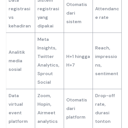
Data
Sistem
Otomatis
registrasi
registrasi
Attendanc
dari
vs
yang
e rate
sistem
kehadiran
dipakai
Meta
Insights,
Reach,
Analitik
Twitter
H+1 hingga
impressio
media
Analytics,
H+7
ns,
sosial
Sprout
sentiment
Social
Data
Zoom,
Drop-off
Otomatis
virtual
Hopin,
rate,
dari
event
Airmeet
durasi
platform
platform
analytics
tonton