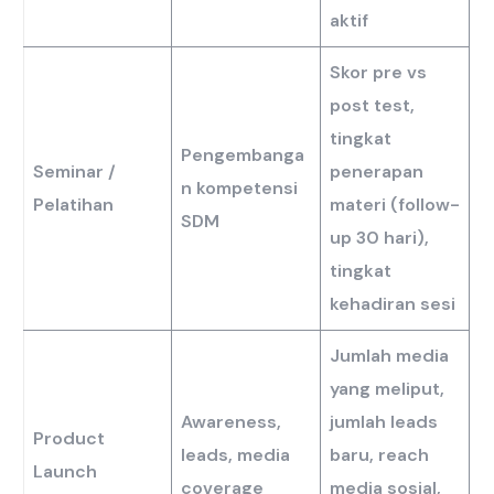
aktif
Skor pre vs
post test,
tingkat
Pengembanga
Seminar /
penerapan
n kompetensi
Pelatihan
materi (follow-
SDM
up 30 hari),
tingkat
kehadiran sesi
Jumlah media
yang meliput,
Awareness,
jumlah leads
Product
leads, media
baru, reach
Launch
coverage
media sosial,