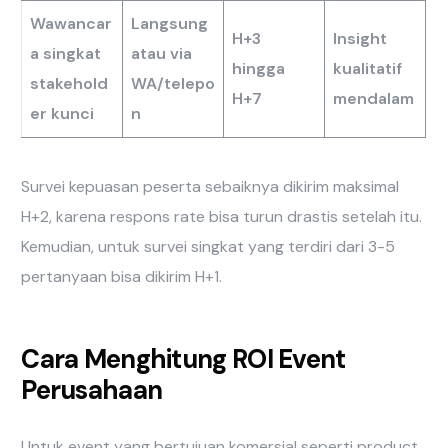
Wawancar
Langsung
H+3
Insight
a singkat
atau via
hingga
kualitatif
stakehold
WA/telepo
H+7
mendalam
er kunci
n
Survei kepuasan peserta sebaiknya dikirim maksimal
H+2, karena respons rate bisa turun drastis setelah itu.
Kemudian, untuk survei singkat yang terdiri dari 3-5
pertanyaan bisa dikirim H+1.
Cara Menghitung ROI Event
Perusahaan
Untuk event yang bertujuan komersial seperti product