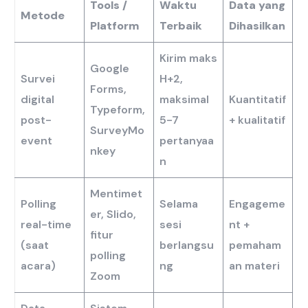
Tools /
Waktu
Data yang
Metode
Platform
Terbaik
Dihasilkan
Kirim maks
Google
Survei
H+2,
Forms,
digital
maksimal
Kuantitatif
Typeform,
post-
5-7
+ kualitatif
SurveyMo
event
pertanyaa
nkey
n
Mentimet
Polling
Selama
Engageme
er, Slido,
real-time
sesi
nt +
fitur
(saat
berlangsu
pemaham
polling
acara)
ng
an materi
Zoom