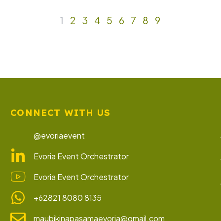
1
2
3
4
5
6
7
8
9
CONNECT WITH US
@evoriaevent
Evoria Event Orchestrator
Evoria Event Orchestrator
+62821 8080 8135
maubikinapasamaevoria@gmail.com