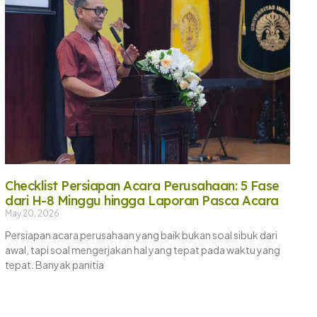
Checklist Persiapan Acara Perusahaan: 5 Fase
dari H-8 Minggu hingga Laporan Pasca Acara
May 20, 2026
Persiapan acara perusahaan yang baik bukan soal sibuk dari
awal, tapi soal mengerjakan hal yang tepat pada waktu yang
tepat. Banyak panitia