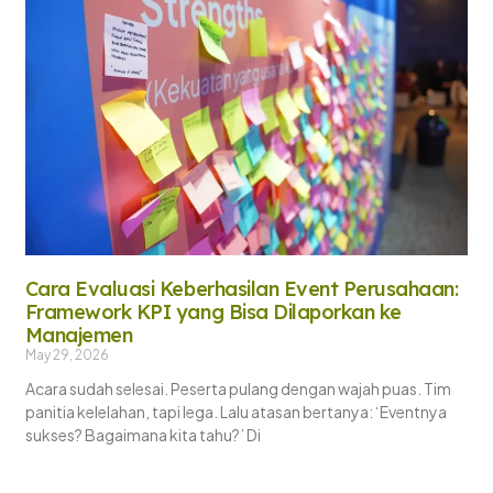
Cara Evaluasi Keberhasilan Event Perusahaan:
Framework KPI yang Bisa Dilaporkan ke
Manajemen
May 29, 2026
Acara sudah selesai. Peserta pulang dengan wajah puas. Tim
panitia kelelahan, tapi lega. Lalu atasan bertanya: ‘Eventnya
sukses? Bagaimana kita tahu?’ Di