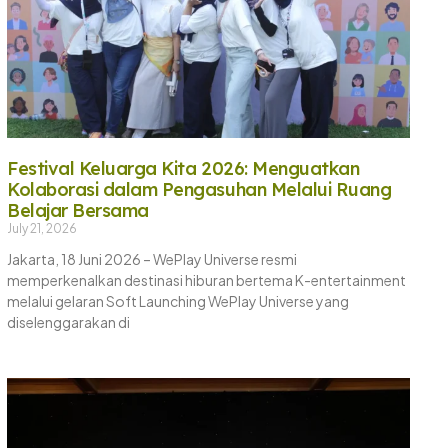
Festival Keluarga Kita 2026: Menguatkan
Kolaborasi dalam Pengasuhan Melalui Ruang
Belajar Bersama
July 21, 2026
Jakarta, 18 Juni 2026 – WePlay Universe resmi
memperkenalkan destinasi hiburan bertema K-entertainment
melalui gelaran Soft Launching WePlay Universe yang
diselenggarakan di